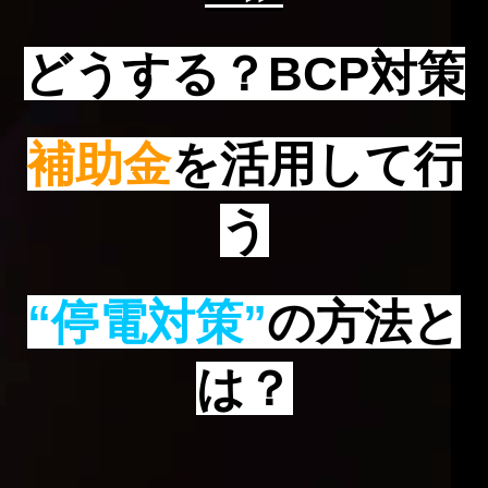
どうする？BCP対策
補助金
を活用して行
う
“停電対策”
の方法と
は？