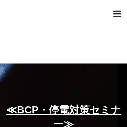
メイン
≪BCP・停電対策セミナ
ー≫